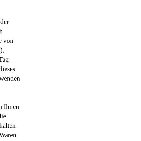
 der
ch
ie von
),
 Tag
dieses
erwenden
en Ihnen
die
halten
 Waren