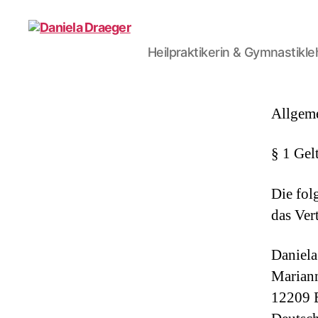
Heilpraktikerin & Gymnastikle
Daniela
Draeger
Allgem
§ 1 Gel
Die fol
das Ver
Daniela
Mariann
12209 B