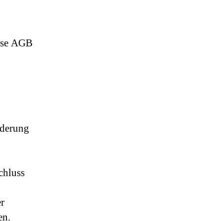
iese AGB
rderung
chluss
er
en.