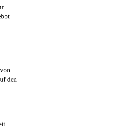
hr
ebot
 von
auf den
it