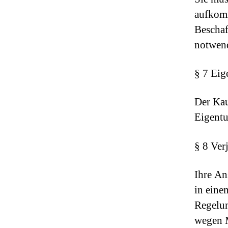
aufkomm
Beschaf
notwend
§ 7 Eig
Der Kau
Eigent
§ 8 Ver
Ihre An
in eine
Regelu
wegen M