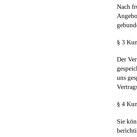
Nach fr
Angebot
gebund
§ 3 Kun
Der Ver
gespeic
uns ges
Vertrags
§ 4 Kun
Sie kön
bericht