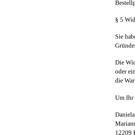
Bestell
§ 5 Wid
Sie hab
Gründen
Die Wid
oder ei
die War
Um Ihr 
Daniela
Mariann
12209 B