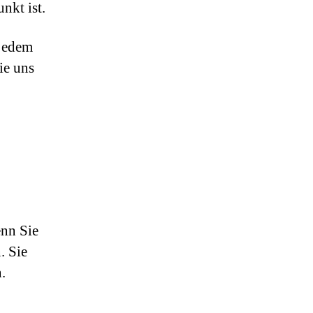
nkt ist.
 jedem
ie uns
enn Sie
. Sie
.