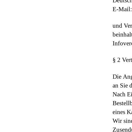
Deutsc
E-Mail
und Ver
beinhal
Infover
§ 2 Ver
Die Ang
an Sie 
Nach Ei
Bestell
eines K
Wir sin
Zusendu