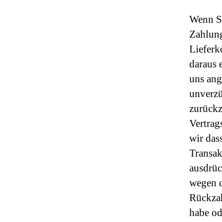
Wenn Si
Zahlung
Lieferk
daraus 
uns ang
unverzü
zurückz
Vertrag
wir das
Transak
ausdrüc
wegen d
Rückzah
habe od