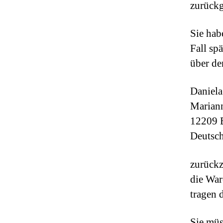
zurückg
Sie hab
Fall sp
über de
Daniela
Mariann
12209 B
Deutsc
zurückz
die War
tragen 
Sie müs