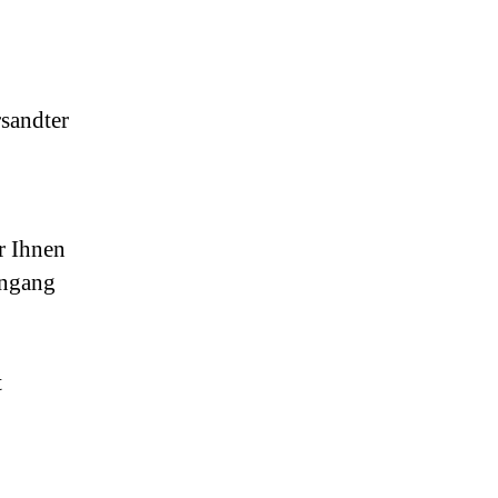
rsandter
r Ihnen
ingang
t