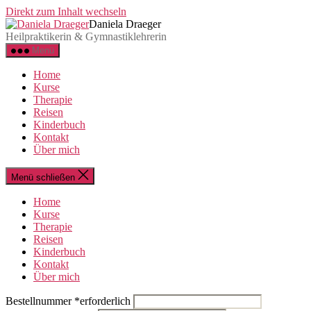
Direkt zum Inhalt wechseln
Daniela Draeger
Heilpraktikerin & Gymnastiklehrerin
Menü
Home
Kurse
Therapie
Reisen
Kinderbuch
Kontakt
Über mich
Menü schließen
Home
Kurse
Therapie
Reisen
Kinderbuch
Kontakt
Über mich
Bestellnummer
*
erforderlich