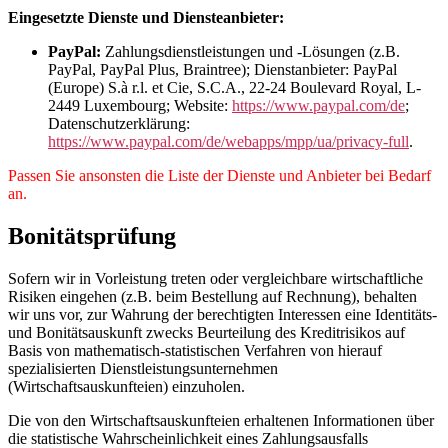
Eingesetzte Dienste und Diensteanbieter:
PayPal:
Zahlungsdienstleistungen und -Lösungen (z.B.
PayPal, PayPal Plus, Braintree); Dienstanbieter: PayPal
(Europe) S.à r.l. et Cie, S.C.A., 22-24 Boulevard Royal, L-
2449 Luxembourg; Website:
https://www.paypal.com/de
;
Datenschutzerklärung:
https://www.paypal.com/de/webapps/mpp/ua/privacy-full
.
Passen Sie ansonsten die Liste der Dienste und Anbieter bei Bedarf
an.
Bonitätsprüfung
Sofern wir in Vorleistung treten oder vergleichbare wirtschaftliche
Risiken eingehen (z.B. beim Bestellung auf Rechnung), behalten
wir uns vor, zur Wahrung der berechtigten Interessen eine Identitäts-
und Bonitätsauskunft zwecks Beurteilung des Kreditrisikos auf
Basis von mathematisch-statistischen Verfahren von hierauf
spezialisierten Dienstleistungsunternehmen
(Wirtschaftsauskunfteien) einzuholen.
Die von den Wirtschaftsauskunfteien erhaltenen Informationen über
die statistische Wahrscheinlichkeit eines Zahlungsausfalls