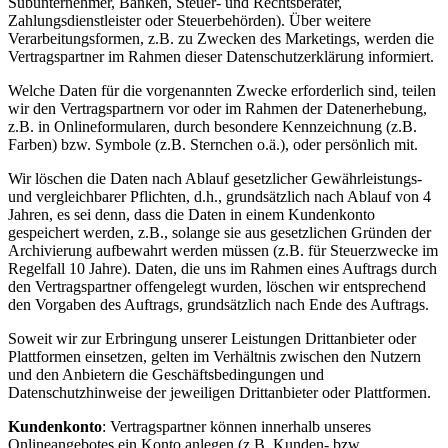
Subunternehmer, Banken, Steuer- und Rechtsberater,
Zahlungsdienstleister oder Steuerbehörden). Über weitere
Verarbeitungsformen, z.B. zu Zwecken des Marketings, werden die
Vertragspartner im Rahmen dieser Datenschutzerklärung informiert.
Welche Daten für die vorgenannten Zwecke erforderlich sind, teilen
wir den Vertragspartnern vor oder im Rahmen der Datenerhebung,
z.B. in Onlineformularen, durch besondere Kennzeichnung (z.B.
Farben) bzw. Symbole (z.B. Sternchen o.ä.), oder persönlich mit.
Wir löschen die Daten nach Ablauf gesetzlicher Gewährleistungs-
und vergleichbarer Pflichten, d.h., grundsätzlich nach Ablauf von 4
Jahren, es sei denn, dass die Daten in einem Kundenkonto
gespeichert werden, z.B., solange sie aus gesetzlichen Gründen der
Archivierung aufbewahrt werden müssen (z.B. für Steuerzwecke im
Regelfall 10 Jahre). Daten, die uns im Rahmen eines Auftrags durch
den Vertragspartner offengelegt wurden, löschen wir entsprechend
den Vorgaben des Auftrags, grundsätzlich nach Ende des Auftrags.
Soweit wir zur Erbringung unserer Leistungen Drittanbieter oder
Plattformen einsetzen, gelten im Verhältnis zwischen den Nutzern
und den Anbietern die Geschäftsbedingungen und
Datenschutzhinweise der jeweiligen Drittanbieter oder Plattformen.
Kundenkonto
: Vertragspartner können innerhalb unseres
Onlineangebotes ein Konto anlegen (z.B. Kunden- bzw.