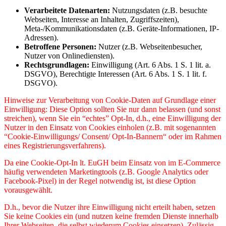
Verarbeitete Datenarten:
Nutzungsdaten (z.B. besuchte
Webseiten, Interesse an Inhalten, Zugriffszeiten),
Meta-/Kommunikationsdaten (z.B. Geräte-Informationen, IP-
Adressen).
Betroffene Personen:
Nutzer (z.B. Webseitenbesucher,
Nutzer von Onlinediensten).
Rechtsgrundlagen:
Einwilligung (Art. 6 Abs. 1 S. 1 lit. a.
DSGVO), Berechtigte Interessen (Art. 6 Abs. 1 S. 1 lit. f.
DSGVO).
Hinweise zur Verarbeitung von Cookie-Daten auf Grundlage einer
Einwilligung: Diese Option sollten Sie nur dann belassen (und sonst
streichen), wenn Sie ein “echtes” Opt-In, d.h., eine Einwilligung der
Nutzer in den Einsatz von Cookies einholen (z.B. mit sogenannten
“Cookie-Einwilligungs/ Consent/ Opt-In-Bannern“ oder im Rahmen
eines Registrierungsverfahrens).
Da eine Cookie-Opt-In lt. EuGH beim Einsatz von im E-Commerce
häufig verwendeten Marketingtools (z.B. Google Analytics oder
Facebook-Pixel) in der Regel notwendig ist, ist diese Option
vorausgewählt.
D.h., bevor die Nutzer ihre Einwilligung nicht erteilt haben, setzen
Sie keine Cookies ein (und nutzen keine fremden Dienste innerhalb
Ihrer Webseiten, die selbst wiederum Cookies einsetzen). Zulässig