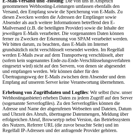
E-Mail-Versand und -Hosting
: Die von uns in Anspruch
genommenen Webhosting-Leistungen umfassen ebenfalls den
Versand, den Empfang sowie die Speicherung von E-Mails. Zu
diesen Zwecken werden die Adressen der Empfänger sowie
Absender als auch weitere Informationen betreffend den E-
Mailversand (z.B. die beteiligten Provider) sowie die Inhalte der
jeweiligen E-Mails verarbeitet. Die vorgenannten Daten können
ferner zu Zwecken der Erkennung von SPAM verarbeitet werden.
Wir bitten darum, zu beachten, dass E-Mails im Internet
grundsätzlich nicht verschlüsselt versendet werden. Im Regelfall
werden E-Mails zwar auf dem Transportweg verschlüsselt, aber
(sofern kein sogenanntes Ende-zu-Ende-Verschlüsselungsverfahren
eingesetzt wird) nicht auf den Servern, von denen sie abgesendet
und empfangen werden. Wir können daher für den
Übertragungsweg der E-Mails zwischen dem Absender und dem
Empfang auf unserem Server keine Verantwortung übernehmen.
Erhebung von Zugriffsdaten und Logfiles
: Wir selbst (bzw. unser
Webhostinganbieter) erheben Daten zu jedem Zugriff auf den Server
(sogenannte Serverlogfiles). Zu den Serverlogfiles können die
Adresse und Name der abgerufenen Webseiten und Dateien, Datum
und Uhrzeit des Abrufs, übertragene Datenmengen, Meldung über
erfolgreichen Abruf, Browsertyp nebst Version, das Betriebssystem
des Nutzers, Referrer URL (die zuvor besuchte Seite) und im
Regelfall IP-Adressen und der anfragende Provider gehören.