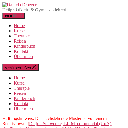
Direkt
Daniela
zum
Draeger
Heilpraktikerin & Gymnastiklehrerin
Inhalt
Menü
wechseln
Home
Kurse
Therapie
Reisen
Kinderbuch
Kontakt
Über mich
Menü schließen
Home
Kurse
Therapie
Reisen
Kinderbuch
Kontakt
Über mich
Haftungshinweis: Das nachstehende Muster ist von einem
Rechtsanwalt (
Dr. jur. Schwenke, LL.M. commercial (UoA),