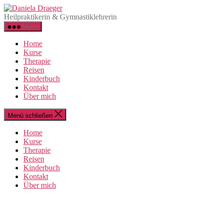
Direkt
Daniela
zum
Draeger
Heilpraktikerin & Gymnastiklehrerin
Inhalt
Menü
wechseln
Home
Kurse
Therapie
Reisen
Kinderbuch
Kontakt
Über mich
Menü schließen
Home
Kurse
Therapie
Reisen
Kinderbuch
Kontakt
Über mich