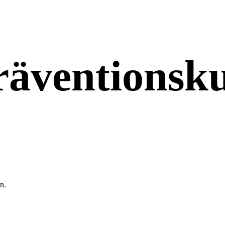
räventionsku
n.