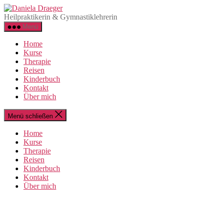
Direkt
Daniela
zum
Draeger
Heilpraktikerin & Gymnastiklehrerin
Inhalt
Menü
wechseln
Home
Kurse
Therapie
Reisen
Kinderbuch
Kontakt
Über mich
Menü schließen
Home
Kurse
Therapie
Reisen
Kinderbuch
Kontakt
Über mich